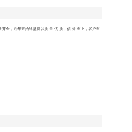
全，近年来始终坚持以质 量 优 质，信 誉 至上，客户至