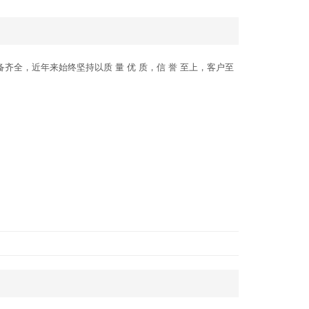
全，近年来始终坚持以质 量 优 质，信 誉 至上，客户至